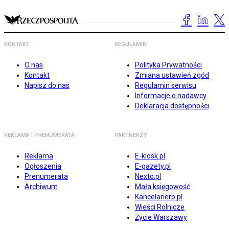
KONTAKT
REGULAMIN
O nas
Polityka Prywatności
Kontakt
Zmiana ustawień zgód
Napisz do nas
Regulamin serwisu
Informacje o nadawcy
Deklaracja dostępności
REKLAMA I PRENUMERATA
PARTNERZY
Reklama
E-kiosk.pl
Ogłoszenia
E-gazety.pl
Prenumerata
Nexto.pl
Archiwum
Mała księgowość
Kancelarierp.pl
Wieści Rolnicze
Życie Warszawy