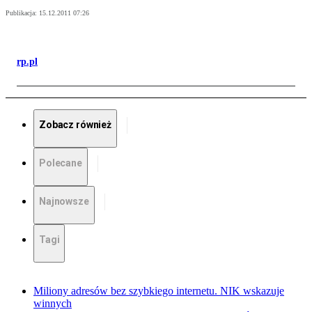
Publikacja:
15.12.2011 07:26
rp.pl
Zobacz również
Polecane
Najnowsze
Tagi
Miliony adresów bez szybkiego internetu. NIK wskazuje
winnych