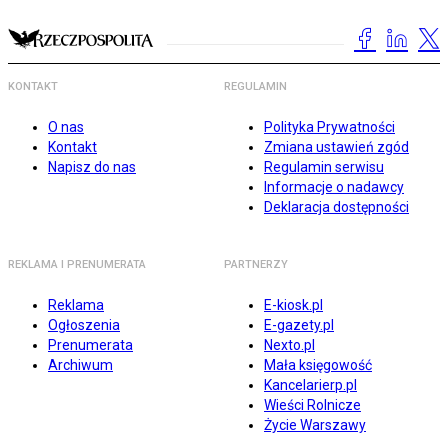
KONTAKT
REGULAMIN
O nas
Polityka Prywatności
Kontakt
Zmiana ustawień zgód
Napisz do nas
Regulamin serwisu
Informacje o nadawcy
Deklaracja dostępności
REKLAMA I PRENUMERATA
PARTNERZY
Reklama
E-kiosk.pl
Ogłoszenia
E-gazety.pl
Prenumerata
Nexto.pl
Archiwum
Mała księgowość
Kancelarierp.pl
Wieści Rolnicze
Życie Warszawy