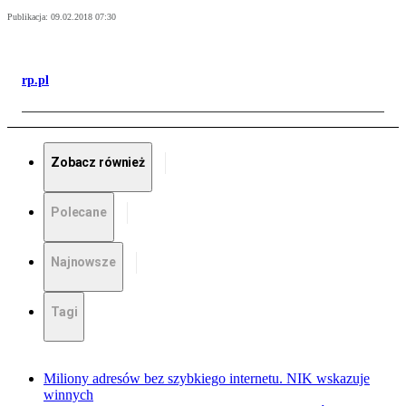
Publikacja:
09.02.2018 07:30
rp.pl
Zobacz również
Polecane
Najnowsze
Tagi
Miliony adresów bez szybkiego internetu. NIK wskazuje
winnych