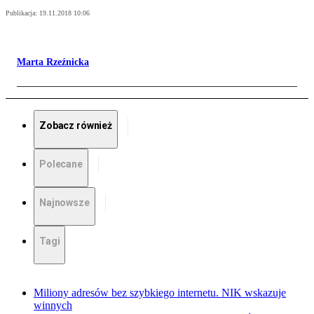
Publikacja:
19.11.2018 10:06
Marta Rzeźnicka
Zobacz również
Polecane
Najnowsze
Tagi
Miliony adresów bez szybkiego internetu. NIK wskazuje
winnych