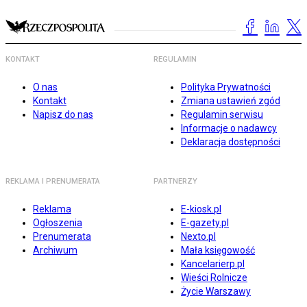
KONTAKT
REGULAMIN
O nas
Polityka Prywatności
Kontakt
Zmiana ustawień zgód
Napisz do nas
Regulamin serwisu
Informacje o nadawcy
Deklaracja dostępności
REKLAMA I PRENUMERATA
PARTNERZY
Reklama
E-kiosk.pl
Ogłoszenia
E-gazety.pl
Prenumerata
Nexto.pl
Archiwum
Mała księgowość
Kancelarierp.pl
Wieści Rolnicze
Życie Warszawy