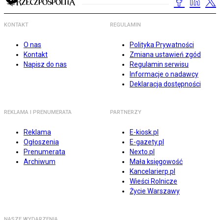
KONTAKT
REGULAMIN
O nas
Polityka Prywatności
Kontakt
Zmiana ustawień zgód
Napisz do nas
Regulamin serwisu
Informacje o nadawcy
Deklaracja dostępności
REKLAMA I PRENUMERATA
PARTNERZY
Reklama
E-kiosk.pl
Ogłoszenia
E-gazety.pl
Prenumerata
Nexto.pl
Archiwum
Mała księgowość
Kancelarierp.pl
Wieści Rolnicze
Życie Warszawy
NASZE WYDARZENIA