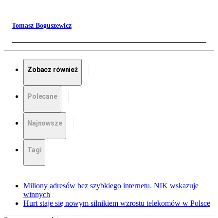
Tomasz Boguszewicz
Zobacz również
Polecane
Najnowsze
Tagi
Miliony adresów bez szybkiego internetu. NIK wskazuje
winnych
Hurt staje się nowym silnikiem wzrostu telekomów w Polsce