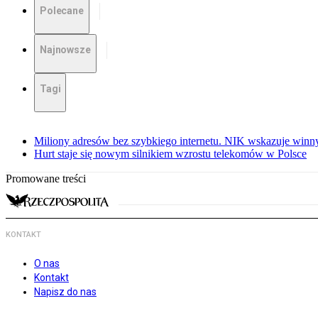
Polecane
Najnowsze
Tagi
Miliony adresów bez szybkiego internetu. NIK wskazuje winn
Hurt staje się nowym silnikiem wzrostu telekomów w Polsce
Promowane treści
KONTAKT
O nas
Kontakt
Napisz do nas