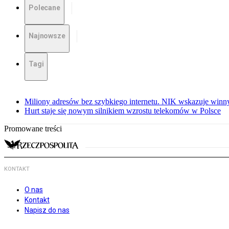
Polecane
Najnowsze
Tagi
Miliony adresów bez szybkiego internetu. NIK wskazuje winn
Hurt staje się nowym silnikiem wzrostu telekomów w Polsce
Promowane treści
KONTAKT
O nas
Kontakt
Napisz do nas