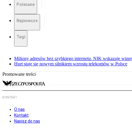
Polecane
Najnowsze
Tagi
Miliony adresów bez szybkiego internetu. NIK wskazuje winn
Hurt staje się nowym silnikiem wzrostu telekomów w Polsce
Promowane treści
KONTAKT
O nas
Kontakt
Napisz do nas