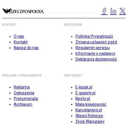
KONTAKT
REGULAMIN
O nas
Polityka Prywatności
Kontakt
Zmiana ustawień zgód
Napisz do nas
Regulamin serwisu
Informacje o nadawcy
Deklaracja dostępności
REKLAMA I PRENUMERATA
PARTNERZY
Reklama
E-kiosk.pl
Ogłoszenia
E-gazety.pl
Prenumerata
Nexto.pl
Archiwum
Mała księgowość
Kancelarierp.pl
Wieści Rolnicze
Życie Warszawy