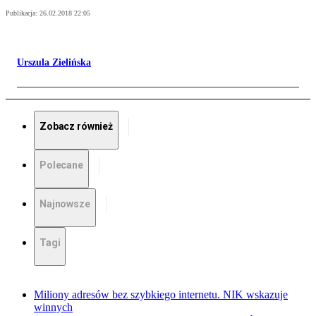
Publikacja:
26.02.2018 22:05
Urszula Zielińska
Zobacz również
Polecane
Najnowsze
Tagi
Miliony adresów bez szybkiego internetu. NIK wskazuje
winnych