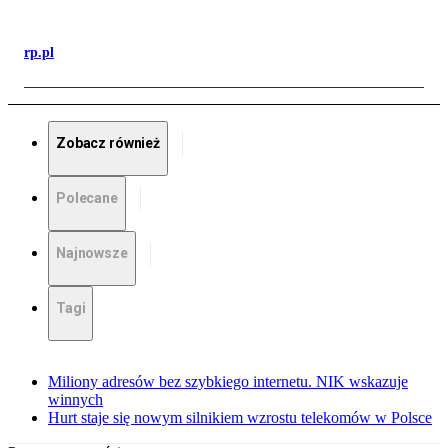
rp.pl
Zobacz również
Polecane
Najnowsze
Tagi
Miliony adresów bez szybkiego internetu. NIK wskazuje
winnych
Hurt staje się nowym silnikiem wzrostu telekomów w Polsce