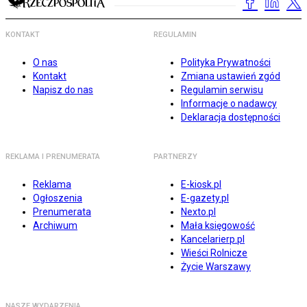
KONTAKT
REGULAMIN
O nas
Polityka Prywatności
Kontakt
Zmiana ustawień zgód
Napisz do nas
Regulamin serwisu
Informacje o nadawcy
Deklaracja dostępności
REKLAMA I PRENUMERATA
PARTNERZY
Reklama
E-kiosk.pl
Ogłoszenia
E-gazety.pl
Prenumerata
Nexto.pl
Archiwum
Mała księgowość
Kancelarierp.pl
Wieści Rolnicze
Życie Warszawy
NASZE WYDARZENIA