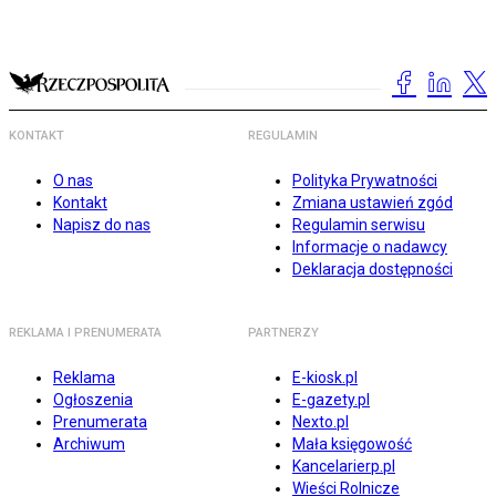
KONTAKT
REGULAMIN
O nas
Polityka Prywatności
Kontakt
Zmiana ustawień zgód
Napisz do nas
Regulamin serwisu
Informacje o nadawcy
Deklaracja dostępności
REKLAMA I PRENUMERATA
PARTNERZY
Reklama
E-kiosk.pl
Ogłoszenia
E-gazety.pl
Prenumerata
Nexto.pl
Archiwum
Mała księgowość
Kancelarierp.pl
Wieści Rolnicze