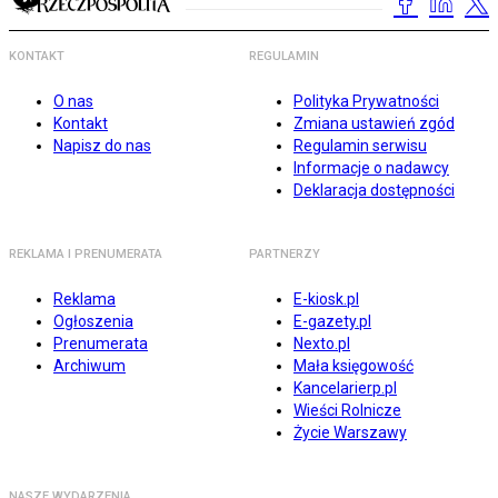
KONTAKT
REGULAMIN
O nas
Polityka Prywatności
Kontakt
Zmiana ustawień zgód
Napisz do nas
Regulamin serwisu
Informacje o nadawcy
Deklaracja dostępności
REKLAMA I PRENUMERATA
PARTNERZY
Reklama
E-kiosk.pl
Ogłoszenia
E-gazety.pl
Prenumerata
Nexto.pl
Archiwum
Mała księgowość
Kancelarierp.pl
Wieści Rolnicze
Życie Warszawy
NASZE WYDARZENIA