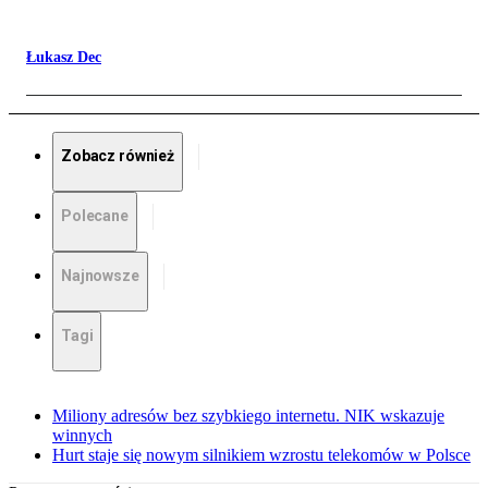
Łukasz Dec
Zobacz również
Polecane
Najnowsze
Tagi
Miliony adresów bez szybkiego internetu. NIK wskazuje
winnych
Hurt staje się nowym silnikiem wzrostu telekomów w Polsce