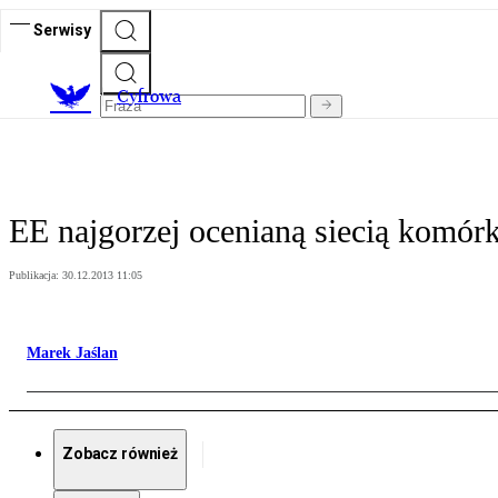
Serwisy
C
yfrowa
EE najgorzej ocenianą siecią komór
Publikacja:
30.12.2013 11:05
Marek Jaślan
Zobacz również