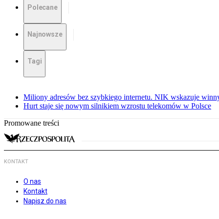
Polecane
Najnowsze
Tagi
Miliony adresów bez szybkiego internetu. NIK wskazuje winn
Hurt staje się nowym silnikiem wzrostu telekomów w Polsce
Promowane treści
KONTAKT
O nas
Kontakt
Napisz do nas