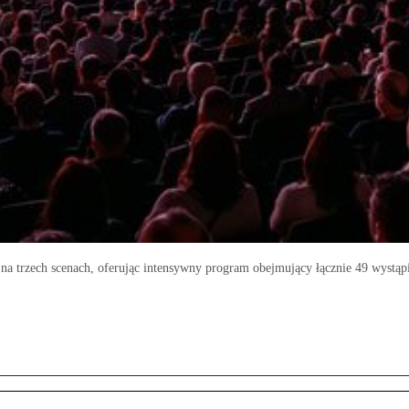
na trzech scenach, oferując intensywny program obejmujący łącznie 49 wystąp