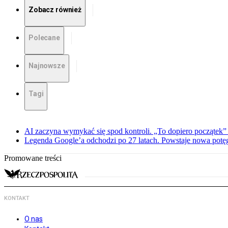
Zobacz również
Polecane
Najnowsze
Tagi
AI zaczyna wymykać się spod kontroli. „To dopiero początek” –
Legenda Google’a odchodzi po 27 latach. Powstaje nowa potę
Promowane treści
KONTAKT
O nas