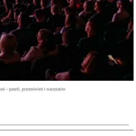
ień – paneli, przemówień i warsztatów