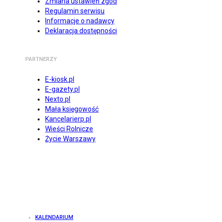
Zmiana ustawień zgód
Regulamin serwisu
Informacje o nadawcy
Deklaracja dostępności
PARTNERZY
E-kiosk.pl
E-gazety.pl
Nexto.pl
Mała księgowość
Kancelarierp.pl
Wieści Rolnicze
Życie Warszawy
KALENDARIUM