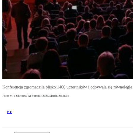
Konferencja zgromadziła blisko 1400 uczestników i odbywała się równolegle 
Foto: MIT Universal AI Summit 2026/Marcin Zieliński
r c