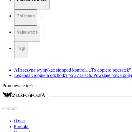
Polecane
Najnowsze
Tagi
AI zaczyna wymykać się spod kontroli. „To dopiero początek” –
Legenda Google’a odchodzi po 27 latach. Powstaje nowa potę
Promowane treści
KONTAKT
O nas
Kontakt