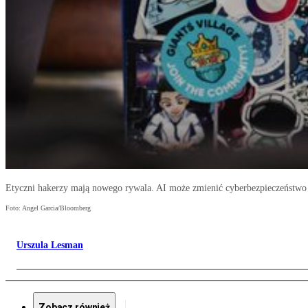
Etyczni hakerzy mają nowego rywala. AI może zmienić cyberbezpieczeństwo
Foto: Angel Garcia/Bloomberg
Urszula Lesman
Zobacz również