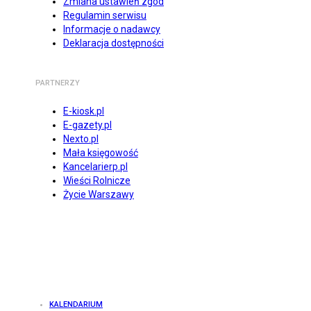
Zmiana ustawień zgód
Regulamin serwisu
Informacje o nadawcy
Deklaracja dostępności
PARTNERZY
E-kiosk.pl
E-gazety.pl
Nexto.pl
Mała księgowość
Kancelarierp.pl
Wieści Rolnicze
Życie Warszawy
KALENDARIUM