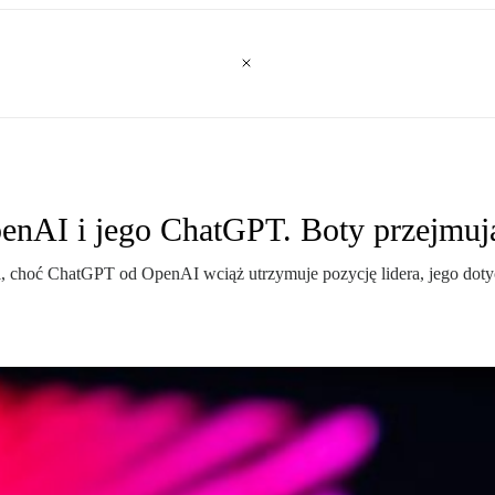
enAI i jego ChatGPT. Boty przejmują
 i, choć ChatGPT od OpenAI wciąż utrzymuje pozycję lidera, jego dot