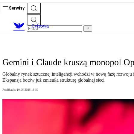
Serwisy
C
yfrowa
Gemini i Claude kruszą monopol Op
Globalny rynek sztucznej inteligencji wchodzi w nową fazę rozwoju
Ekspansja botów już zmieniła strukturę globalnej sieci.
Publikacja:
10.06.2026 16:50