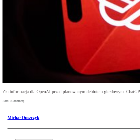
Zła informacja dla OpenAI przed planowanym debiutem giełdowym. ChatGPT 
Foto: Bloomberg
Michał Duszczyk