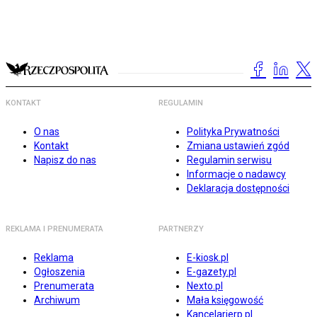
KONTAKT
REGULAMIN
O nas
Polityka Prywatności
Kontakt
Zmiana ustawień zgód
Napisz do nas
Regulamin serwisu
Informacje o nadawcy
Deklaracja dostępności
REKLAMA I PRENUMERATA
PARTNERZY
Reklama
E-kiosk.pl
Ogłoszenia
E-gazety.pl
Prenumerata
Nexto.pl
Archiwum
Mała księgowość
Kancelarierp.pl