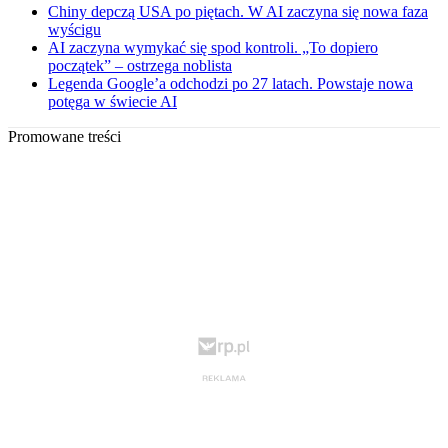
Chiny depczą USA po piętach. W AI zaczyna się nowa faza
wyścigu
AI zaczyna wymykać się spod kontroli. „To dopiero
początek” – ostrzega noblista
Legenda Google’a odchodzi po 27 latach. Powstaje nowa
potęga w świecie AI
Promowane treści