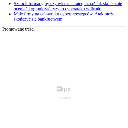
Szum informacyjny czy wiedza strategiczna? Jak skutecznie
oceniać i ograniczać ryzyko cyberataku w firmie
Małe firmy na celowniku cyberprzestępców. Atak może
skończyć się bankructwem
Promowane treści