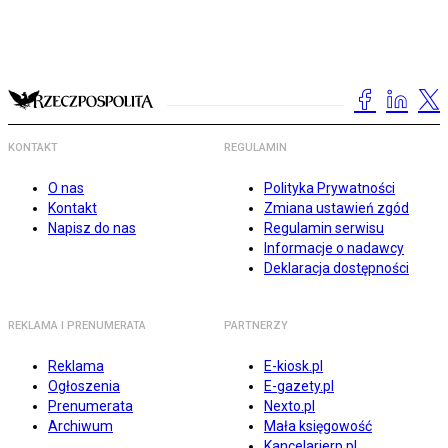
KONTAKT
REGULAMIN
O nas
Polityka Prywatności
Kontakt
Zmiana ustawień zgód
Napisz do nas
Regulamin serwisu
Informacje o nadawcy
Deklaracja dostępności
REKLAMA I PRENUMERATA
PARTNERZY
Reklama
E-kiosk.pl
Ogłoszenia
E-gazety.pl
Prenumerata
Nexto.pl
Archiwum
Mała księgowość
Kancelarierp.pl