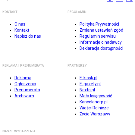
KONTAKT
REGULAMIN
O nas
Polityka Prywatności
Kontakt
Zmiana ustawień zgód
Napisz do nas
Regulamin serwisu
Informacje o nadawcy
Deklaracja dostępności
REKLAMA I PRENUMERATA
PARTNERZY
Reklama
E-kiosk.pl
Ogłoszenia
E-gazety.pl
Prenumerata
Nexto.pl
Archiwum
Mała księgowość
Kancelarierp.pl
Wieści Rolnicze
Życie Warszawy
NASZE WYDARZENIA