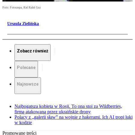
Foto: Fotorzepa, Raf Rafał Guz
Urszula Zielińska
Zobacz również
Polecane
Najnowsze
Najbogatsza kobieta w Rosji. To ona stoi za Wildberries,
firmą atakowaną przez ukraińskie drony
Polacy z „galerii sław” na wojnie z hakerami. Ich AI tropi luki
w kodzie
Promowane treści