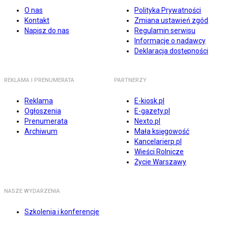
O nas
Polityka Prywatności
Kontakt
Zmiana ustawień zgód
Napisz do nas
Regulamin serwisu
Informacje o nadawcy
Deklaracja dostępności
REKLAMA I PRENUMERATA
PARTNERZY
Reklama
E-kiosk.pl
Ogłoszenia
E-gazety.pl
Prenumerata
Nexto.pl
Archiwum
Mała księgowość
Kancelarierp.pl
Wieści Rolnicze
Życie Warszawy
NASZE WYDARZENIA
Szkolenia i konferencje