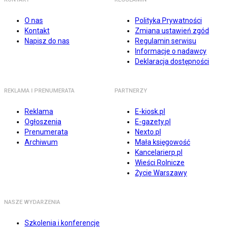
O nas
Polityka Prywatności
Kontakt
Zmiana ustawień zgód
Napisz do nas
Regulamin serwisu
Informacje o nadawcy
Deklaracja dostępności
REKLAMA I PRENUMERATA
PARTNERZY
Reklama
E-kiosk.pl
Ogłoszenia
E-gazety.pl
Prenumerata
Nexto.pl
Archiwum
Mała księgowość
Kancelarierp.pl
Wieści Rolnicze
Życie Warszawy
NASZE WYDARZENIA
Szkolenia i konferencje