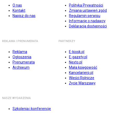
O nas
Polityka Prywatności
Kontakt
Zmiana ustawień zgód
Napisz do nas
Regulamin serwisu
Informacje o nadawcy
Deklaracja dostępności
REKLAMA I PRENUMERATA
PARTNERZY
Reklama
E-kiosk.pl
Ogłoszenia
E-gazety.pl
Prenumerata
Nexto.pl
Archiwum
Mała księgowość
Kancelarierp.pl
Wieści Rolnicze
Życie Warszawy
NASZE WYDARZENIA
Szkolenia i konferencje