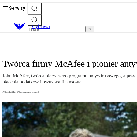
Serwisy
C
yfrowa
Twórca firmy McAfee i pionier ant
John McAfee, twórca pierwszego programu antywirusowego, a przy ty
płacenia podatków i oszustwa finansowe.
Publikacja:
06.10.2020 10:19