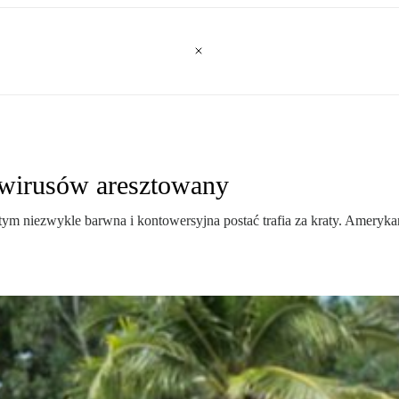
ywirusów aresztowany
m niezwykle barwna i kontowersyjna postać trafia za kraty. Amerykań