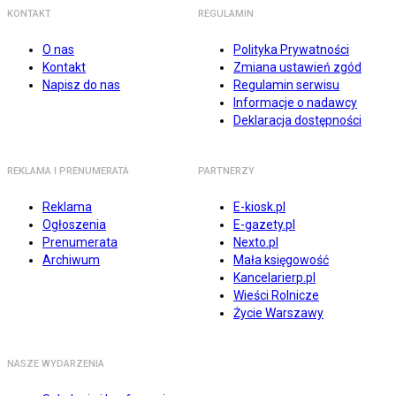
KONTAKT
REGULAMIN
O nas
Polityka Prywatności
Kontakt
Zmiana ustawień zgód
Napisz do nas
Regulamin serwisu
Informacje o nadawcy
Deklaracja dostępności
REKLAMA I PRENUMERATA
PARTNERZY
Reklama
E-kiosk.pl
Ogłoszenia
E-gazety.pl
Prenumerata
Nexto.pl
Archiwum
Mała księgowość
Kancelarierp.pl
Wieści Rolnicze
Życie Warszawy
NASZE WYDARZENIA