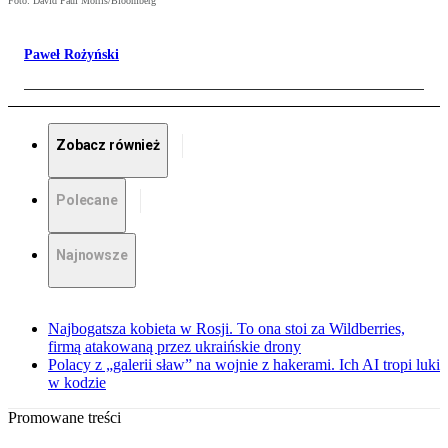
Foto: David Paul Morris/Bloomberg
Paweł Rożyński
Zobacz również
Polecane
Najnowsze
Najbogatsza kobieta w Rosji. To ona stoi za Wildberries,
firmą atakowaną przez ukraińskie drony
Polacy z „galerii sław” na wojnie z hakerami. Ich AI tropi luki
w kodzie
Promowane treści