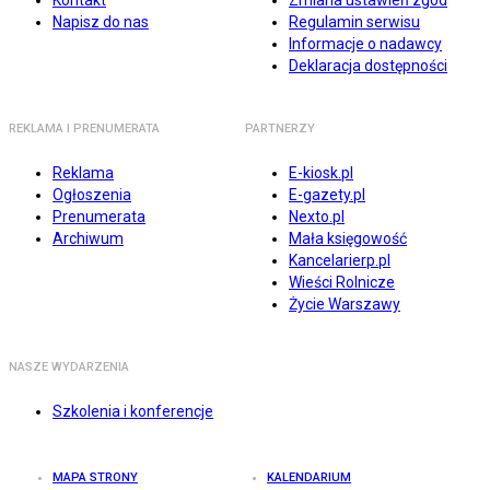
Kontakt
Zmiana ustawień zgód
Napisz do nas
Regulamin serwisu
Informacje o nadawcy
Deklaracja dostępności
REKLAMA I PRENUMERATA
PARTNERZY
Reklama
E-kiosk.pl
Ogłoszenia
E-gazety.pl
Prenumerata
Nexto.pl
Archiwum
Mała księgowość
Kancelarierp.pl
Wieści Rolnicze
Życie Warszawy
NASZE WYDARZENIA
Szkolenia i konferencje
MAPA STRONY
KALENDARIUM