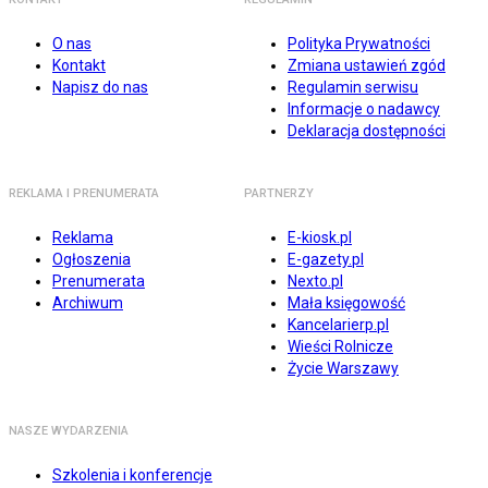
O nas
Polityka Prywatności
Kontakt
Zmiana ustawień zgód
Napisz do nas
Regulamin serwisu
Informacje o nadawcy
Deklaracja dostępności
REKLAMA I PRENUMERATA
PARTNERZY
Reklama
E-kiosk.pl
Ogłoszenia
E-gazety.pl
Prenumerata
Nexto.pl
Archiwum
Mała księgowość
Kancelarierp.pl
Wieści Rolnicze
Życie Warszawy
NASZE WYDARZENIA
Szkolenia i konferencje