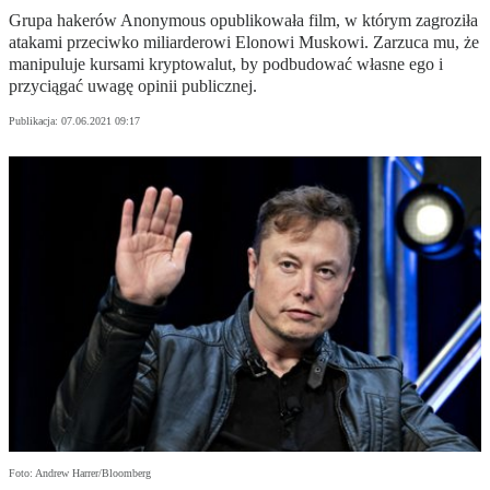
Grupa hakerów Anonymous opublikowała film, w którym zagroziła
atakami przeciwko miliarderowi Elonowi Muskowi. Zarzuca mu, że
manipuluje kursami kryptowalut, by podbudować własne ego i
przyciągać uwagę opinii publicznej.
Publikacja:
07.06.2021 09:17
Foto: Andrew Harrer/Bloomberg