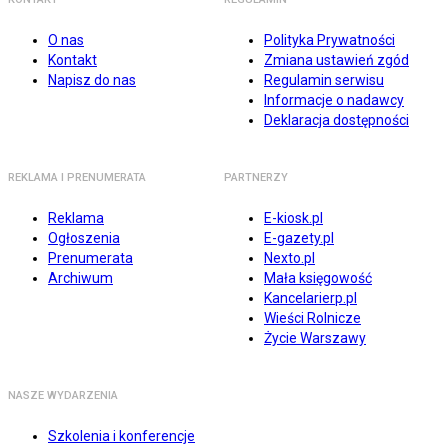
O nas
Polityka Prywatności
Kontakt
Zmiana ustawień zgód
Napisz do nas
Regulamin serwisu
Informacje o nadawcy
Deklaracja dostępności
REKLAMA I PRENUMERATA
PARTNERZY
Reklama
E-kiosk.pl
Ogłoszenia
E-gazety.pl
Prenumerata
Nexto.pl
Archiwum
Mała księgowość
Kancelarierp.pl
Wieści Rolnicze
Życie Warszawy
NASZE WYDARZENIA
Szkolenia i konferencje