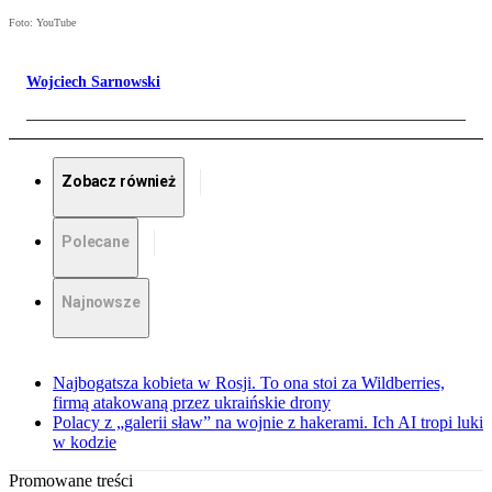
Foto: YouTube
Wojciech Sarnowski
Zobacz również
Polecane
Najnowsze
Najbogatsza kobieta w Rosji. To ona stoi za Wildberries,
firmą atakowaną przez ukraińskie drony
Polacy z „galerii sław” na wojnie z hakerami. Ich AI tropi luki
w kodzie
Promowane treści