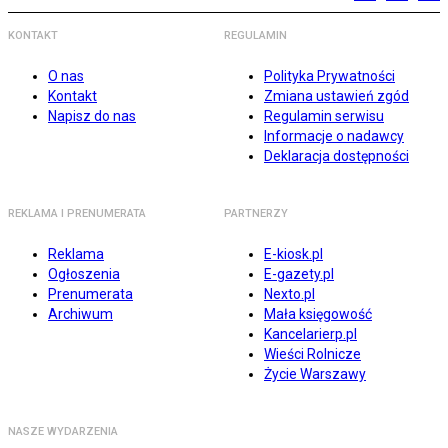
KONTAKT
REGULAMIN
O nas
Polityka Prywatności
Kontakt
Zmiana ustawień zgód
Napisz do nas
Regulamin serwisu
Informacje o nadawcy
Deklaracja dostępności
REKLAMA I PRENUMERATA
PARTNERZY
Reklama
E-kiosk.pl
Ogłoszenia
E-gazety.pl
Prenumerata
Nexto.pl
Archiwum
Mała księgowość
Kancelarierp.pl
Wieści Rolnicze
Życie Warszawy
NASZE WYDARZENIA