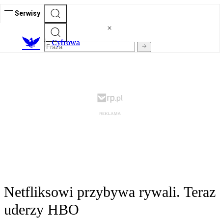
Serwisy
C
yfrowa
Netfliksowi przybywa rywali. Teraz
uderzy HBO