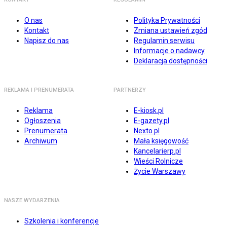
O nas
Polityka Prywatności
Kontakt
Zmiana ustawień zgód
Napisz do nas
Regulamin serwisu
Informacje o nadawcy
Deklaracja dostępności
REKLAMA I PRENUMERATA
PARTNERZY
Reklama
E-kiosk.pl
Ogłoszenia
E-gazety.pl
Prenumerata
Nexto.pl
Archiwum
Mała księgowość
Kancelarierp.pl
Wieści Rolnicze
Życie Warszawy
NASZE WYDARZENIA
Szkolenia i konferencje