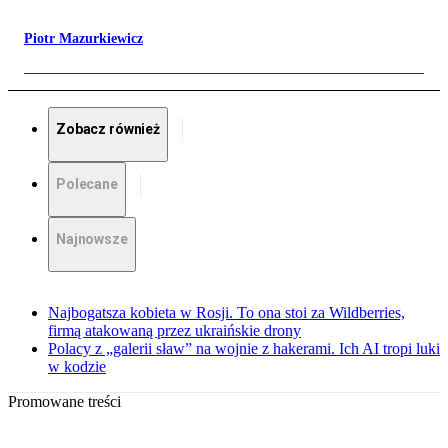
Piotr Mazurkiewicz
Zobacz również
Polecane
Najnowsze
Najbogatsza kobieta w Rosji. To ona stoi za Wildberries,
firmą atakowaną przez ukraińskie drony
Polacy z „galerii sław” na wojnie z hakerami. Ich AI tropi luki
w kodzie
Promowane treści