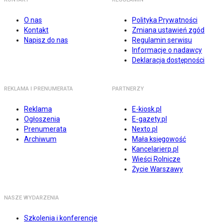
O nas
Polityka Prywatności
Kontakt
Zmiana ustawień zgód
Napisz do nas
Regulamin serwisu
Informacje o nadawcy
Deklaracja dostępności
REKLAMA I PRENUMERATA
PARTNERZY
Reklama
E-kiosk.pl
Ogłoszenia
E-gazety.pl
Prenumerata
Nexto.pl
Archiwum
Mała księgowość
Kancelarierp.pl
Wieści Rolnicze
Życie Warszawy
NASZE WYDARZENIA
Szkolenia i konferencje