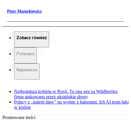
Piotr Mazurkiewicz
Zobacz również
Polecane
Najnowsze
Najbogatsza kobieta w Rosji. To ona stoi za Wildberries,
firmą atakowaną przez ukraińskie drony
Polacy z „galerii sław” na wojnie z hakerami. Ich AI tropi luki
w kodzie
Promowane treści