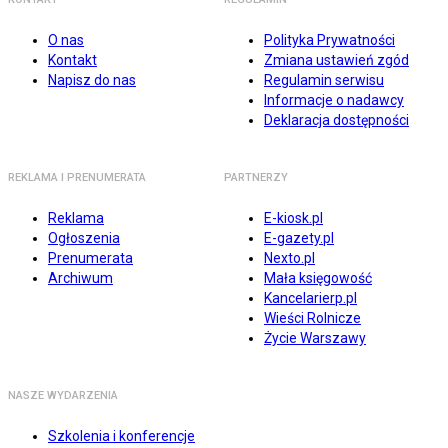
O nas
Polityka Prywatności
Kontakt
Zmiana ustawień zgód
Napisz do nas
Regulamin serwisu
Informacje o nadawcy
Deklaracja dostępności
REKLAMA I PRENUMERATA
PARTNERZY
Reklama
E-kiosk.pl
Ogłoszenia
E-gazety.pl
Prenumerata
Nexto.pl
Archiwum
Mała księgowość
Kancelarierp.pl
Wieści Rolnicze
Życie Warszawy
NASZE WYDARZENIA
Szkolenia i konferencje