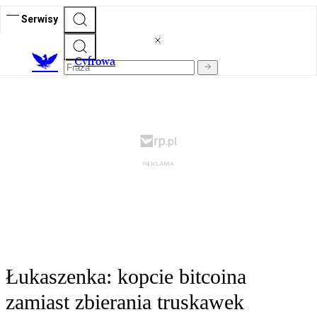
Serwisy
C
yfrowa
Łukaszenka: kopcie bitcoina
zamiast zbierania truskawek