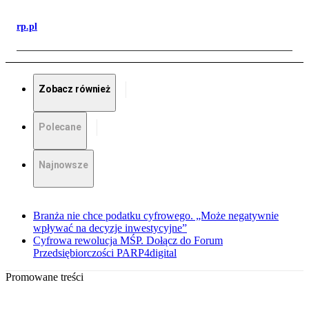
rp.pl
Zobacz również
Polecane
Najnowsze
Branża nie chce podatku cyfrowego. „Może negatywnie
wpływać na decyzje inwestycyjne”
Cyfrowa rewolucja MŚP. Dołącz do Forum
Przedsiębiorczości PARP4digital
Promowane treści