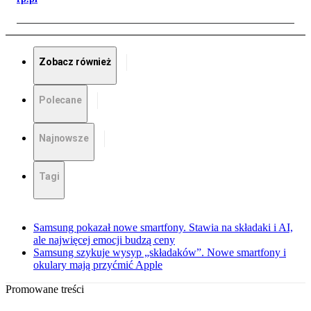
Zobacz również
Polecane
Najnowsze
Tagi
Samsung pokazał nowe smartfony. Stawia na składaki i AI,
ale najwięcej emocji budzą ceny
Samsung szykuje wysyp „składaków”. Nowe smartfony i
okulary mają przyćmić Apple
Promowane treści