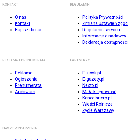
KONTAKT
REGULAMIN
O nas
Polityka Prywatności
Kontakt
Zmiana ustawień zgód
Napisz do nas
Regulamin serwisu
Informacje o nadawcy
Deklaracja dostępności
REKLAMA I PRENUMERATA
PARTNERZY
Reklama
E-kiosk.pl
Ogłoszenia
E-gazety.pl
Prenumerata
Nexto.pl
Archiwum
Mała księgowość
Kancelarierp.pl
Wieści Rolnicze
Życie Warszawy
NASZE WYDARZENIA