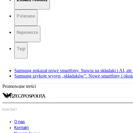
Polecane
Najnowsze
Tagi
Samsung pokazał nowe smartfony. Stawia na składaki i AI, ale
Samsung szykuje wysyp „składaków”. Nowe smartfony i okula
Promowane treści
KONTAKT
O nas
Kontakt