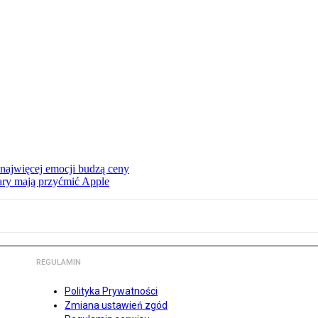
 najwięcej emocji budzą ceny
ry mają przyćmić Apple
REGULAMIN
Polityka Prywatności
Zmiana ustawień zgód