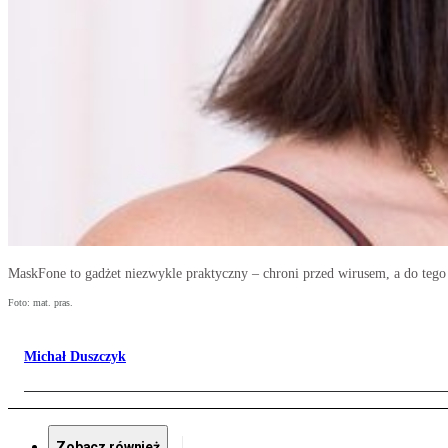
MaskFone to gadżet niezwykle praktyczny – chroni przed wirusem, a do teg
Foto: mat. pras.
Michał Duszczyk
Zobacz również