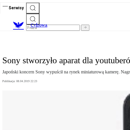
Serwisy
C
yfrowa
Sony stworzyło aparat dla youtuber
Japoński koncern Sony wypuścił na rynek miniaturową kamerę. Nagrywa
Publikacja:
08.04.2019 22:23