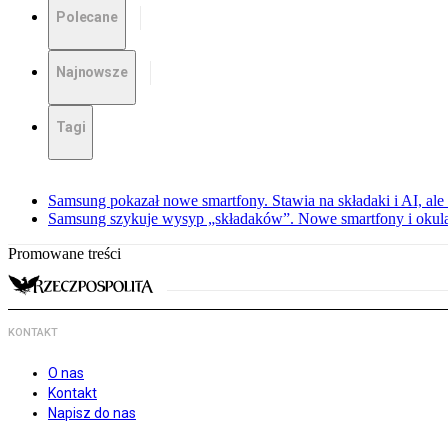
Polecane
Najnowsze
Tagi
Samsung pokazał nowe smartfony. Stawia na składaki i AI, ale
Samsung szykuje wysyp „składaków”. Nowe smartfony i okula
Promowane treści
KONTAKT
O nas
Kontakt
Napisz do nas