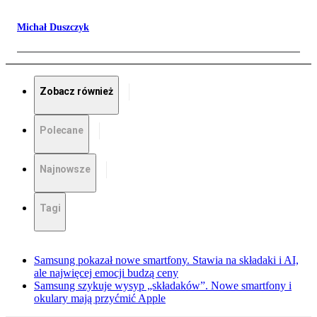
Michał Duszczyk
Zobacz również
Polecane
Najnowsze
Tagi
Samsung pokazał nowe smartfony. Stawia na składaki i AI,
ale najwięcej emocji budzą ceny
Samsung szykuje wysyp „składaków”. Nowe smartfony i
okulary mają przyćmić Apple