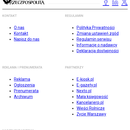
KONTAKT
REGULAMIN
O nas
Polityka Prywatności
Kontakt
Zmiana ustawień zgód
Napisz do nas
Regulamin serwisu
Informacje o nadawcy
Deklaracja dostępności
REKLAMA I PRENUMERATA
PARTNERZY
Reklama
E-kiosk.pl
Ogłoszenia
E-gazety.pl
Prenumerata
Nexto.pl
Archiwum
Mała księgowość
Kancelarierp.pl
Wieści Rolnicze
Życie Warszawy