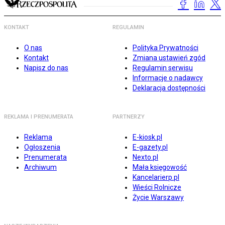
KONTAKT
REGULAMIN
O nas
Polityka Prywatności
Kontakt
Zmiana ustawień zgód
Napisz do nas
Regulamin serwisu
Informacje o nadawcy
Deklaracja dostępności
REKLAMA I PRENUMERATA
PARTNERZY
Reklama
E-kiosk.pl
Ogłoszenia
E-gazety.pl
Prenumerata
Nexto.pl
Archiwum
Mała księgowość
Kancelarierp.pl
Wieści Rolnicze
Życie Warszawy