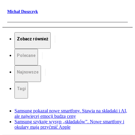
Michał Duszczyk
Zobacz również
Polecane
Najnowsze
Tagi
Samsung pokazał nowe smartfony. Stawia na składaki i AI,
ale najwięcej emocji budzą ceny
Samsung szykuje wysyp „składaków”. Nowe smartfony i
okulary mają przyćmić Apple