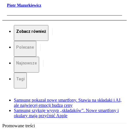
Piotr Mazurkiewicz
Zobacz również
Polecane
Najnowsze
Tagi
Samsung pokazał nowe smartfony. Stawia na składaki i AI,
ale najwięcej emocji budzą ceny
Samsung szykuje wysyp „składaków”. Nowe smartfony i
okulary mają przyćmić Apple
Promowane treści