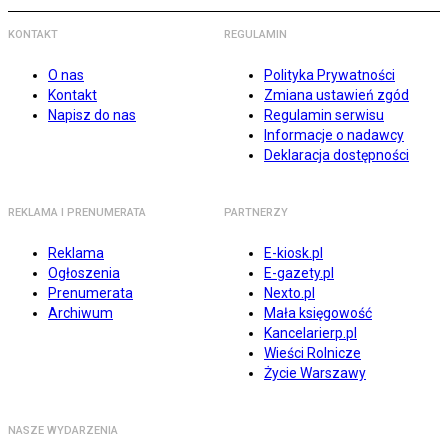
KONTAKT
REGULAMIN
O nas
Polityka Prywatności
Kontakt
Zmiana ustawień zgód
Napisz do nas
Regulamin serwisu
Informacje o nadawcy
Deklaracja dostępności
REKLAMA I PRENUMERATA
PARTNERZY
Reklama
E-kiosk.pl
Ogłoszenia
E-gazety.pl
Prenumerata
Nexto.pl
Archiwum
Mała księgowość
Kancelarierp.pl
Wieści Rolnicze
Życie Warszawy
NASZE WYDARZENIA