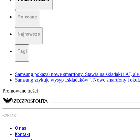
Polecane
Najnowsze
Tagi
Samsung pokazał nowe smartfony. Stawia na składaki i AI, ale
Samsung szykuje wysyp „składaków”. Nowe smartfony i okula
Promowane treści
KONTAKT
O nas
Kontakt