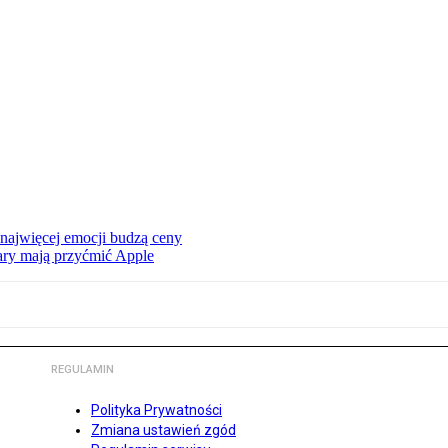
 najwięcej emocji budzą ceny
ry mają przyćmić Apple
REGULAMIN
Polityka Prywatności
Zmiana ustawień zgód