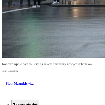
Koncern Apple bardzo liczy na sukces sprzedaży nowych iPhone'ów
Foto: Bloomberg
Piotr Mazurkiewicz
Zobacz również