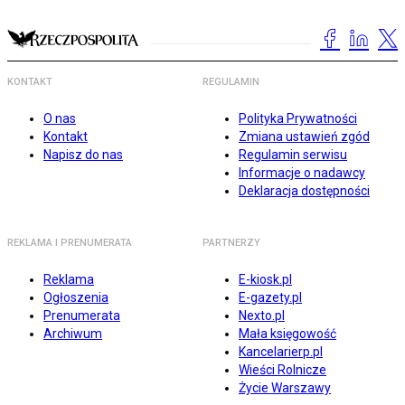
KONTAKT
REGULAMIN
O nas
Polityka Prywatności
Kontakt
Zmiana ustawień zgód
Napisz do nas
Regulamin serwisu
Informacje o nadawcy
Deklaracja dostępności
REKLAMA I PRENUMERATA
PARTNERZY
Reklama
E-kiosk.pl
Ogłoszenia
E-gazety.pl
Prenumerata
Nexto.pl
Archiwum
Mała księgowość
Kancelarierp.pl
Wieści Rolnicze
Życie Warszawy