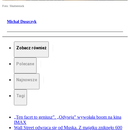
Foto: Shutterstock
Michał Duszczyk
Zobacz również
Polecane
Najnowsze
Tagi
„Ten facet to geniusz”. „Odyseja” wywołała boom na kina
IMAX
Wall Street odwraca się od Muska. Z majątku zniknęło 600