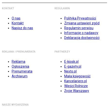
KONTAKT
REGULAMIN
O nas
Polityka Prywatności
Kontakt
Zmiana ustawień zgód
Napisz do nas
Regulamin serwisu
Informacje o nadawcy
Deklaracja dostępności
REKLAMA I PRENUMERATA
PARTNERZY
Reklama
E-kiosk.pl
Ogłoszenia
E-gazety.pl
Prenumerata
Nexto.pl
Archiwum
Mała księgowość
Kancelarierp.pl
Wieści Rolnicze
Życie Warszawy
NASZE WYDARZENIA