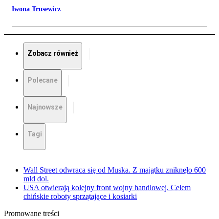
Iwona Trusewicz
Zobacz również
Polecane
Najnowsze
Tagi
Wall Street odwraca się od Muska. Z majątku zniknęło 600
mld dol.
USA otwierają kolejny front wojny handlowej. Celem
chińskie roboty sprzątające i kosiarki
Promowane treści