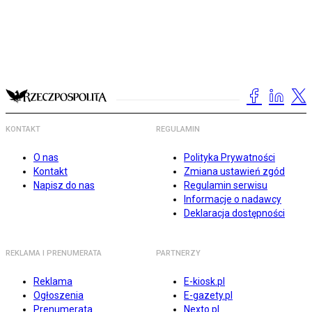
KONTAKT
REGULAMIN
O nas
Polityka Prywatności
Kontakt
Zmiana ustawień zgód
Napisz do nas
Regulamin serwisu
Informacje o nadawcy
Deklaracja dostępności
REKLAMA I PRENUMERATA
PARTNERZY
Reklama
E-kiosk.pl
Ogłoszenia
E-gazety.pl
Prenumerata
Nexto.pl