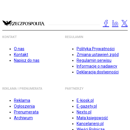
KONTAKT
REGULAMIN
O nas
Polityka Prywatności
Kontakt
Zmiana ustawień zgód
Napisz do nas
Regulamin serwisu
Informacje o nadawcy
Deklaracja dostępności
REKLAMA I PRENUMERATA
PARTNERZY
Reklama
E-kiosk.pl
Ogłoszenia
E-gazety.pl
Prenumerata
Nexto.pl
Archiwum
Mała księgowość
Kancelarierp.pl
Wieści Rolnicze