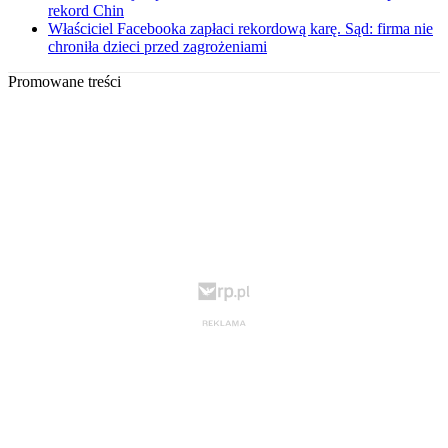
rekord Chin
Właściciel Facebooka zapłaci rekordową karę. Sąd: firma nie
chroniła dzieci przed zagrożeniami
Promowane treści