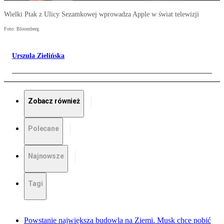
Wielki Ptak z Ulicy Sezamkowej wprowadza Apple w świat telewizji
Foto: Bloomberg
Urszula Zielińska
Zobacz również
Polecane
Najnowsze
Tagi
Powstanie największa budowla na Ziemi. Musk chce pobić