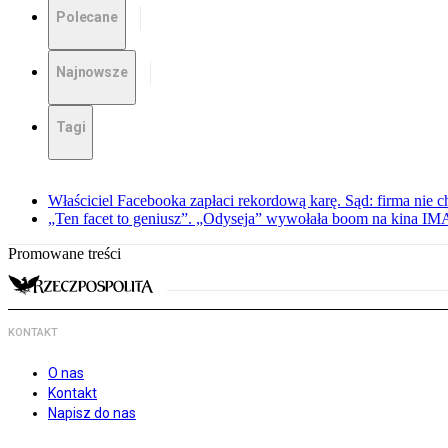
Polecane
Najnowsze
Tagi
Właściciel Facebooka zapłaci rekordową karę. Sąd: firma nie c
„Ten facet to geniusz”. „Odyseja” wywołała boom na kina I
Promowane treści
KONTAKT
O nas
Kontakt
Napisz do nas