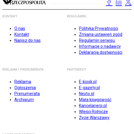
KONTAKT
REGULAMIN
O nas
Polityka Prywatności
Kontakt
Zmiana ustawień zgód
Napisz do nas
Regulamin serwisu
Informacje o nadawcy
Deklaracja dostępności
REKLAMA I PRENUMERATA
PARTNERZY
Reklama
E-kiosk.pl
Ogłoszenia
E-gazety.pl
Prenumerata
Nexto.pl
Archiwum
Mała księgowość
Kancelarierp.pl
Wieści Rolnicze
Życie Warszawy