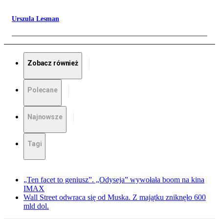
Urszula Lesman
Zobacz również
Polecane
Najnowsze
Tagi
„Ten facet to geniusz”. „Odyseja” wywołała boom na kina
IMAX
Wall Street odwraca się od Muska. Z majątku zniknęło 600
mld dol.