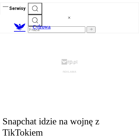
Serwisy
C
yfrowa
Snapchat idzie na wojnę z
TikTokiem