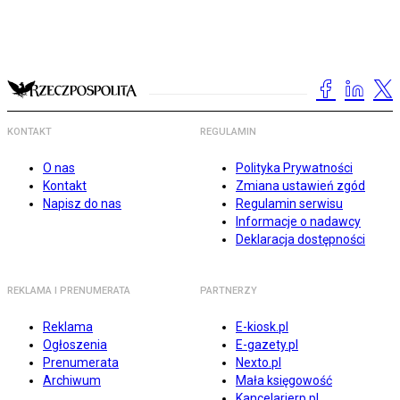
KONTAKT
REGULAMIN
O nas
Polityka Prywatności
Kontakt
Zmiana ustawień zgód
Napisz do nas
Regulamin serwisu
Informacje o nadawcy
Deklaracja dostępności
REKLAMA I PRENUMERATA
PARTNERZY
Reklama
E-kiosk.pl
Ogłoszenia
E-gazety.pl
Prenumerata
Nexto.pl
Archiwum
Mała księgowość
Kancelarierp.pl