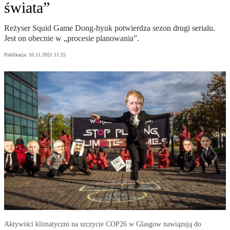
świata”
Reżyser Squid Game Dong-hyuk potwierdza sezon drugi serialu.
Jest on obecnie w „procesie planowania”.
Publikacja:
10.11.2021 11:25
Aktywiści klimatyczni na szczycie COP26 w Glasgow nawiązują do