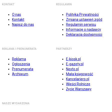
KONTAKT
REGULAMIN
O nas
Polityka Prywatności
Kontakt
Zmiana ustawień zgód
Napisz do nas
Regulamin serwisu
Informacje o nadawcy
Deklaracja dostępności
REKLAMA I PRENUMERATA
PARTNERZY
Reklama
E-kiosk.pl
Ogłoszenia
E-gazety.pl
Prenumerata
Nexto.pl
Archiwum
Mała księgowość
Kancelarierp.pl
Wieści Rolnicze
Życie Warszawy
NASZE WYDARZENIA