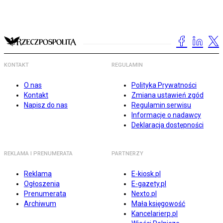
KONTAKT
REGULAMIN
O nas
Polityka Prywatności
Kontakt
Zmiana ustawień zgód
Napisz do nas
Regulamin serwisu
Informacje o nadawcy
Deklaracja dostępności
REKLAMA I PRENUMERATA
PARTNERZY
Reklama
E-kiosk.pl
Ogłoszenia
E-gazety.pl
Prenumerata
Nexto.pl
Archiwum
Mała księgowość
Kancelarierp.pl