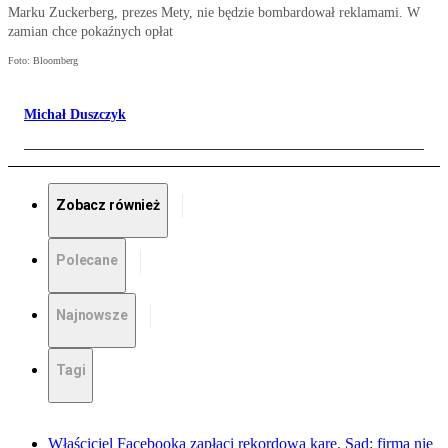
Marku Zuckerberg, prezes Mety, nie będzie bombardował reklamami. W
zamian chce pokaźnych opłat
Foto: Bloomberg
Michał Duszczyk
Zobacz również
Polecane
Najnowsze
Tagi
Właściciel Facebooka zapłaci rekordową karę. Sąd: firma nie