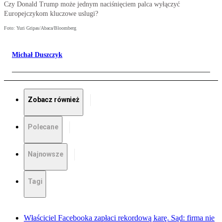
Czy Donald Trump może jednym naciśnięciem palca wyłączyć
Europejczykom kluczowe uslugi?
Foto: Yuri Gripas/Abaca/Bloomberg
Michał Duszczyk
Zobacz również
Polecane
Najnowsze
Tagi
Właściciel Facebooka zapłaci rekordową karę. Sąd: firma nie