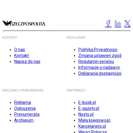
KONTAKT
REGULAMIN
O nas
Polityka Prywatności
Kontakt
Zmiana ustawień zgód
Napisz do nas
Regulamin serwisu
Informacje o nadawcy
Deklaracja dostępności
REKLAMA I PRENUMERATA
PARTNERZY
Reklama
E-kiosk.pl
Ogłoszenia
E-gazety.pl
Prenumerata
Nexto.pl
Archiwum
Mała księgowość
Kancelarierp.pl
Wieści Rolnicze