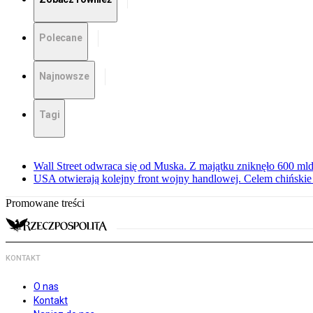
Polecane
Najnowsze
Tagi
Wall Street odwraca się od Muska. Z majątku zniknęło 600 mld
USA otwierają kolejny front wojny handlowej. Celem chińskie r
Promowane treści
KONTAKT
O nas
Kontakt