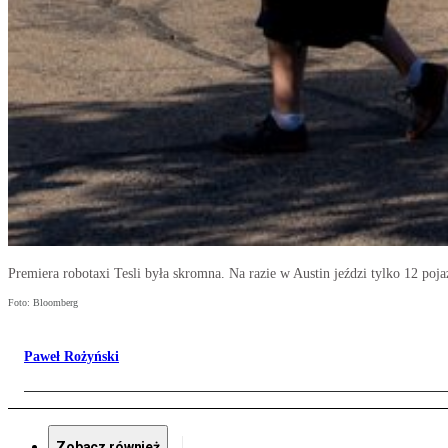
Premiera robotaxi Tesli była skromna. Na razie w Austin jeździ tylko 12 poj
Foto: Bloomberg
Paweł Rożyński
Zobacz również