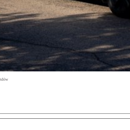
azdów