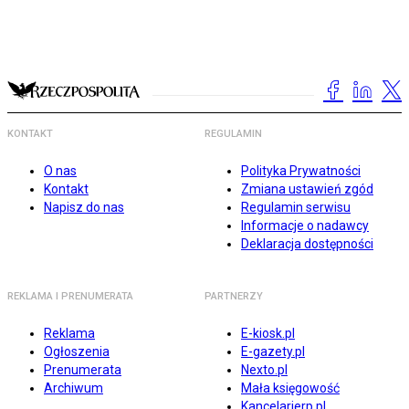
KONTAKT
REGULAMIN
O nas
Polityka Prywatności
Kontakt
Zmiana ustawień zgód
Napisz do nas
Regulamin serwisu
Informacje o nadawcy
Deklaracja dostępności
REKLAMA I PRENUMERATA
PARTNERZY
Reklama
E-kiosk.pl
Ogłoszenia
E-gazety.pl
Prenumerata
Nexto.pl
Archiwum
Mała księgowość
Kancelarierp.pl