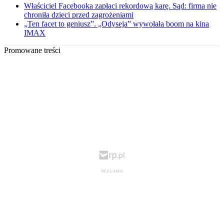
Właściciel Facebooka zapłaci rekordową karę. Sąd: firma nie
chroniła dzieci przed zagrożeniami
„Ten facet to geniusz”. „Odyseja” wywołała boom na kina
IMAX
Promowane treści